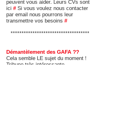
peuvent vous aider. Leurs CVs sont
ici
#
Si vous voulez nous contacter
par email nous pourrons leur
transmettre vos besoins
#
************************************
Démantèlement des GAFA ??
Cela semble LE sujet du moment !
Tribune très intéressante
d'Emmanuel Combe, vice-président
de l’Autorité de la concurrence sur
les GAFA et la nécessité de réguler
le marché par exemple en évitant
que les GAFA rachètent des start-
ups dans le but de les mettre en
sommeil et fausser ainsi toute
concurrence
#
On sait qu’aux Etats-Unis, l’autorité
de la concurrence – la FTC (Federal
Trade Commission) – ou encore le