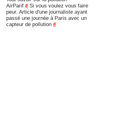
AirParif
#
Si vous voulez vous faire
peur. Article d'une journaliste ayant
passé une journée à Paris avec un
capteur de pollution
#
Tech ou pas Tech
Données : Apple continue de se