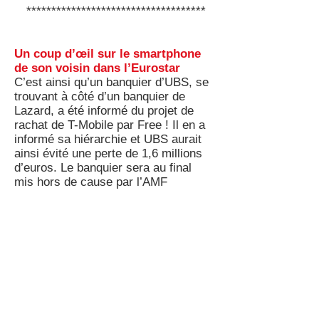
************************************
Un coup d’œil sur le smartphone
de son voisin dans l’Eurostar
C’est ainsi qu’un banquier d’UBS, se
trouvant à côté d’un banquier de
Lazard, a été informé du projet de
rachat de T-Mobile par Free ! Il en a
informé sa hiérarchie et UBS aurait
ainsi évité une perte de 1,6 millions
d’euros. Le banquier sera au final
mis hors de cause par l’AMF
considérant qu’il était intervenu dans
le cadre normal de ses fonctions !
En revanche, sur ce même dossier le
président du CA d’Iliad Maxime
Lombardini a été sanctionné par
l’AMF à hauteur de 600 000 euros
d’amende pour manquement d’initié
car il a vendu des titres à un moment