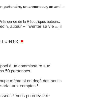
 partenaire, un annonceur, un ami ...
a Présidence de la République, auteurs,
in, auteur « inventer sa vie », il
 ! C’est ici
#
 appel à un commissaire aux
oins 50 personnes
groupe même si en deçà des seuils
ssariat aux comptes !
issent ! Vous pourriez être