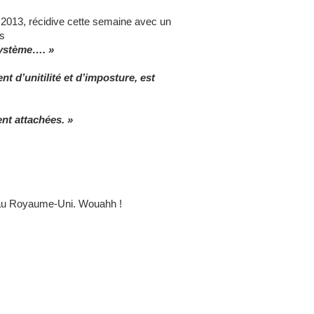
n 2013, récidive cette semaine avec un
es
 système…. »
t d’unitilité et d’imposture, est
nt attachées. »
” au Royaume-Uni. Wouahh !