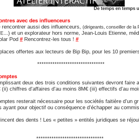
De temps en temps un
ntres avec des influenceurs
de rencontrer aussi des influenceurs,
(dirigeants, conseiller de l
) et un explorateur hors norme, Jean-Louis Etienne, médec
CTE…
Polar Pod
#
Rencontrez-les tous !
#
laces offertes aux lecteurs de Bip Bip, pour les 10 premiers
*******************************
comptes
mplissant deux des trois conditions suivantes devront faire
(ii) chiffres d’affaires d’au moins 8M€ (iii) effectifs d’au m
mptes resterait nécessaire pour les sociétés faitière d’un 
es ayant pour objectif ou conséquence d’échapper au commi
ent des dents ! Les « petites » entités juridiques se réjou
*******************************