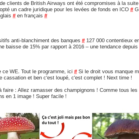
de clients de British Airways ont été compromises à la suit
pté un cadre juridique pour les levées de fonds en ICO
#
Go
nglais
#
en français
#
sitifs anti-blanchiment des banques
#
127 000 contentieux en
ne baisse de 15% par rapport à 2016 – une tendance depuis
e ce WE. Tout le programme, ici
#
Si le droit vous manque 
 de cassation et ben c'est loupé, c'est complet ! Next time !
re à faire : Allez ramasser des champignons ! Comme tous le
 en 1 image ! Super facile !