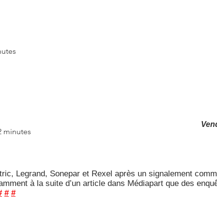
nutes
Ven
 2 minutes
tric, Legrand, Sonepar et Rexel après un signalement commun
amment à la suite d’un article dans Médiapart que des enquê
#
#
#