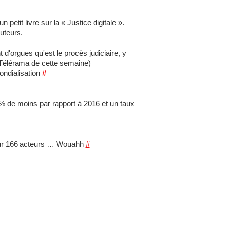
tit livre sur la « Justice digitale ».
uteurs.
 d'orgues qu'est le procès judiciaire, y
 Télérama de cette semaine)
mondialisation
#
5% de moins par rapport à 2016 et un taux
 jour 166 acteurs … Wouahh
#