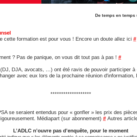
De temps en temps u
unsel
 cette formation est pour vous ! Encore un doute allez ici
#
ment ? Pas de panique, on vous dit tout pas à pas !
#
 (DJ, DJA, avocats, …) ont été ravis de pouvoir participer
hanger avec eux lors de la prochaine réunion d'information, l
*******************
SA se seraient entendus pour « gonfler » les prix des pièc
vigoureusement. Médiapart (sur abonnement)
#
Autres artic
L’ADLC n’ouvre pas d’enquête, pour le moment
rité indique que « les éléments portés à sa connaissance » ne justifia