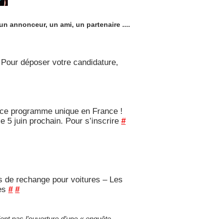
n annonceur, un ami, un partenaire ....
Pour déposer votre candidature,
 à ce programme unique en France !
e 5 juin prochain. Pour s’inscrire
#
es de rechange pour voitures – Les
les
#
#
ient pas l’ouverture d’une « enquête