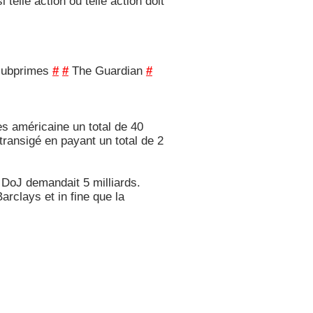
elle action ou telle action doit
 subprimes
#
#
The Guardian
#
es américaine un total de 40
transigé en payant un total de 2
e DoJ demandait 5 milliards.
rclays et in fine que la