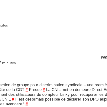
nutes
Ven
 2 minutes
tion de groupe pour discrimination syndicale – une première
! Site de la CGT
#
Presse
#
La CNIL met en demeure Direct En
ent des utilisateurs du compteur Linky pour récupérer les 
a CNIL
#
Il est désormais possible de déclarer son DPO aupr
ses avancent !
#