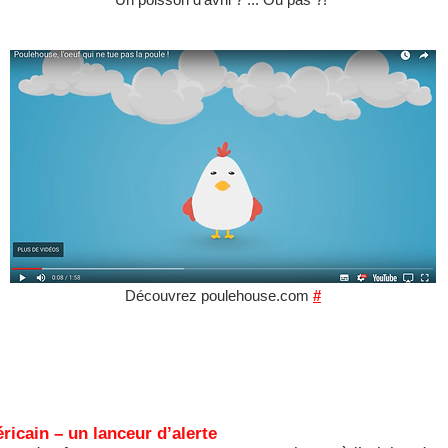
Découvrez poulehouse.com
#
icain – un lanceur d’alerte