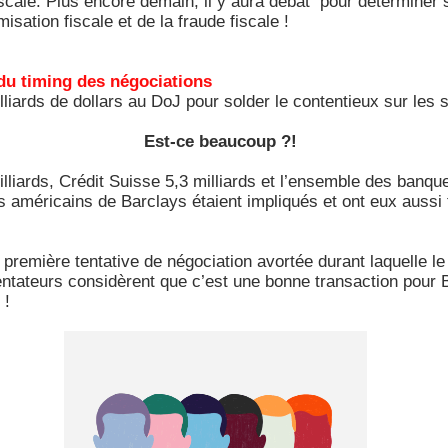
ale. Plus encore demain, il y aura débat pour déterminer si t
sation fiscale et de la fraude fiscale !
 du timing des négociations
liards de dollars au DoJ pour solder le contentieux sur les
Est-ce beaucoup ?!
liards, Crédit Suisse 5,3 milliards et l’ensemble des banqu
ts américains de Barclays étaient impliqués et ont eux aussi 
e première tentative de négociation avortée durant laquelle l
tateurs considèrent que c’est une bonne transaction pour Ba
e !