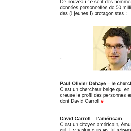
De nouveau ce sont des hommes e
données personnelles de 50 mill
des (! jeunes !) protagonistes :
`
Paul-Olivier Dehaye – le cherc
C’est un chercheur belge qui en
creuse le profil des personnes en 
dont David Carroll
#
David Carroll – l’américain
C’est un citoyen américain, ému
qui, il y a plus d’un an, lui ad