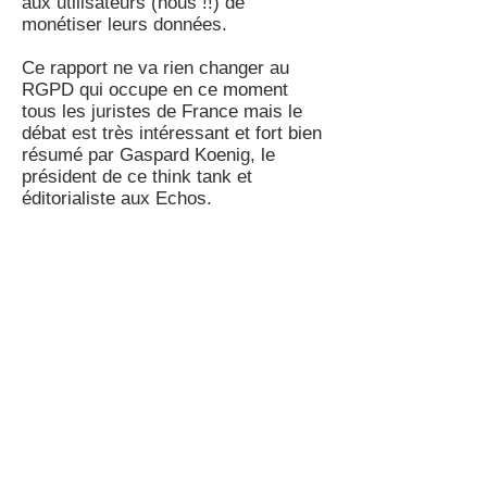
aux utilisateurs (nous !!) de
monétiser leurs données.
Ce rapport ne va rien changer au
RGPD qui occupe en ce moment
tous les juristes de France mais le
débat est très intéressant et fort bien
résumé par Gaspard Koenig, le
président de ce think tank et
éditorialiste aux Echos.
Il évoque ainsi des positions très
différentes que l’on soit « Utilitaristes
», « Socialistes », « Souverainistes
», « Sociaux-démocrates » (le RGPD
en est le reflet) ou « Libéraux ».
Chacun se positionnera.
Sa chronique courte à lire
#
Pour les
passionnés, le rapport du think tank
en 126 pages
#
La presse
#
et
notamment la position de la CNIL qui
rejette cette idée
#