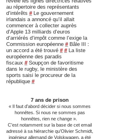
révèle les lignes directrices relatives
au répertoire des représentants
d’intérêts
#
Le gouvernement
irlandais a annoncé qu’il allait
commencer à collecter auprès
d’Apple 13 milliards d’euros
d’arriérés d’impôt comme l’exige la
Commission européenne
#
Bâle III :
un accord a été trouvé
#
#
La liste
européenne des paradis
fiscaux
#
Soupçon de favoritisme
dans le rugby, le ministère des
sports saisi le procureur de la
république
#
7 ans de prison
« Il faut d’abord décider si nous sommes
honnêtes. Si nous ne sommes pas
honnêtes, rien ne change ».
C’est notamment sur la base de cet email
adressé à sa hiérarchie qu’Olivier Schmidt,
ingénieur allemand de Volskwagen, a été