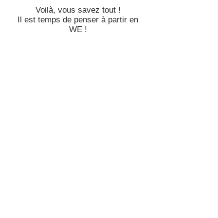
****
Voilà, vous savez tout !
Il est temps de penser à partir en
WE !
On se retrouve vendredi prochain
N'hésitez pas à faire connaître ce site à vos
contacts et collégues,
ils vous remercieront.