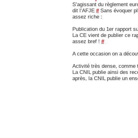
S’agissant du règlement euro
dit l’AFJE
#
Sans évoquer plu
assez riche :
Publication du 1er rapport su
La CE vient de publier ce ra
assez bref !
#
A cette occasion on a décou
Activité très dense, comme t
La CNIL publie ainsi des re
après, la CNIL publie un en