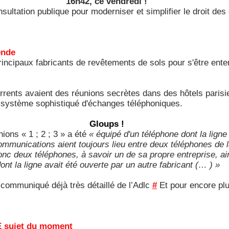
16h42, ce vendredi !
sultation publique pour moderniser et simplifier le droit de
mende
principaux fabricants de revêtements de sols pour s'être en
rrents avaient des réunions secrètes dans des hôtels parisi
n système sophistiqué d'échanges téléphoniques.
Gloups !
ions « 1 ; 2 ; 3 » a été
« équipé d'un téléphone dont la ligne
communications aient toujours lieu entre deux téléphones de
onc deux téléphones, à savoir un de sa propre entreprise, ai
ont la ligne avait été ouverte par un autre fabricant (… ) »
e communiqué déjà très détaillé de l’Adlc
#
Et pour encore plus
E sujet du moment