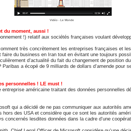
Vidéo - Le Monde
jet du moment, aussi !
bonnement !) relatif aux sociétés françaises voulant développ
omment très concrètement les entreprises françaises et les 
t faire du business en Iran tout en évitant une toujours poss
iculièrement d’actualité du fait du changement de position 
Paribas a écopé de 9 milliards de dollars d’amende pour ses
ées personnelles ! LE must !
ntreprise américaine traitant des données personnelles déno
crosoft qui a décidé de ne pas communiquer aux autorités am
s hors des USA et considère que ce sont les autorités améri
ys concernés lesdites données dans la cadre d’une coopérati
th, Chief Legal Officer de Microsoft considère qu’une décis