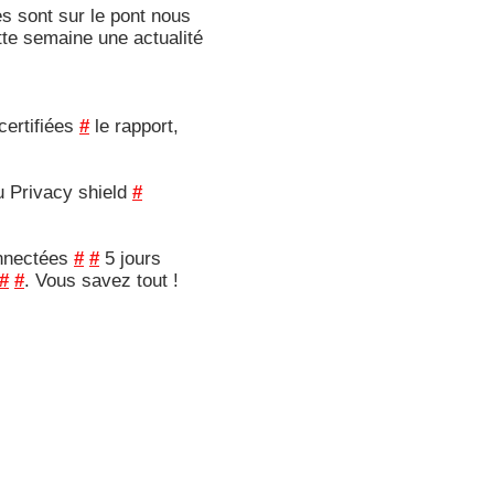
es sont sur le pont nous
te semaine une actualité
certifiées
#
le rapport,
u Privacy shield
#
onnectées
#
#
5 jours
#
#
. Vous savez tout !