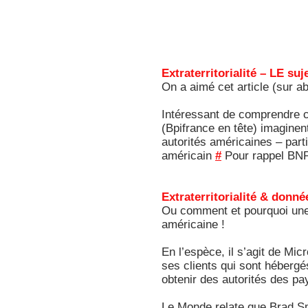
Extraterritorialité – LE su
On a aimé cet article (sur a
Intéressant de comprendre c
(Bpifrance en tête) imaginen
autorités américaines – part
américain
#
Pour rappel BNP 
Extraterritorialité & donn
Ou comment et pourquoi une e
américaine !
En l’espèce, il s’agit de Mi
ses clients qui sont hébergé
obtenir des autorités des pa
Le Monde relate que Brad Smi