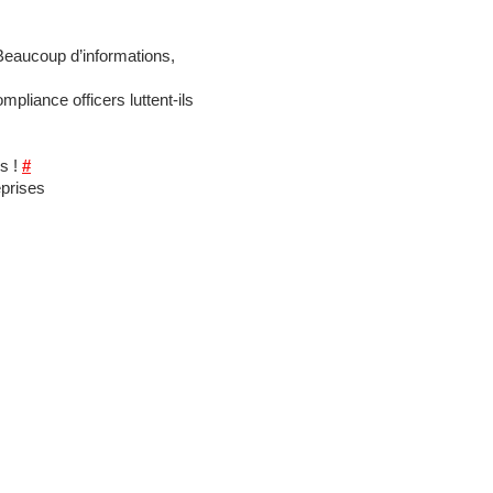
eaucoup d’informations,
mpliance officers luttent-ils
es !
#
eprises