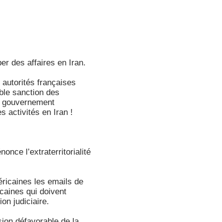
er des affaires en Iran.
autorités françaises
ible sanction des
du gouvernement
 activités en Iran !
nce l’extraterritorialité
éricaines les emails de
caines qui doivent
on judiciaire.
ion défavorable de la