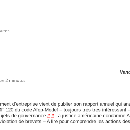
nutes
Vend
 en 2 minutes
nt d’entreprise vient de publier son rapport annuel qui an
F 120 du code Afep-Medef – toujours très très intéressant – 
 sujets de gouvernance
#
#
La justice américaine condamne A
violation de brevets – A lire pour comprendre les actions des