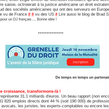
 saisie, octroierait à la justice américaine un droit extraterri
loud des sociétés américaines qui ont des serveurs en Europ
ire vu de France
#
#
vu des US
#
Lire aussi le blog de Brad S
 pour un DJ français…. Bonne idée !
***************
De temps en temps un partenaire
ine croissance, transformons-là !
représente 31.1 milliards d'euros. Un beau rapport (non encor
 431 820 emplois directs dont 44 % (soit 190 000) de professi
s avocats, les juristes, les experts-comptables ou encore les 