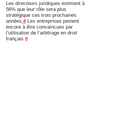
Les directeurs juridiques estiment à
56% que leur rôle sera plus
stratégique ces trois prochaines
années
#
Les entreprises peinent
encore à être convaincues par
l’utilisation de l’arbitrage en droit
français
#
Y a pas que le travail dans la vie
Dimanche de 11.00 à 18.00 tout Paris
sera sans voiture ! Y'a pas à hésiter !
Hop en vélo ! Hop en rollers ! Hop à
pieds ! On va se balader !
Vous pourrez assister au Défilé
L'Oréal ouvert à tous sur les Champs
à 15h30
#
Aller à la belle expo "Irving
Penn", superbe paraît-il !
#
... Ou
faire ce que bon vous semble !
En attendant, dès ce soir