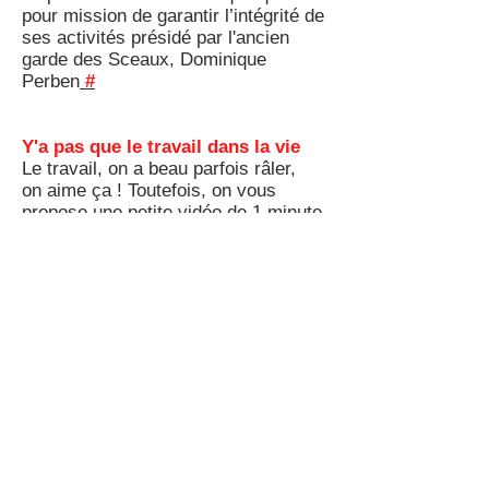
pour mission de garantir l’intégrité de
ses activités présidé par l'ancien
garde des Sceaux, Dominique
Perben
#
Y'a pas que le travail dans la vie
Le travail, on a beau parfois râler,
on aime ça ! Toutefois, on vous
propose une petite vidéo de 1 minute
et 8 secondes pour vous aider à
passer à autre chose.....
C'est au Théâtre du Rond-Point ce
WE mais il n'y a plus de place
semble t-il, dommage ! En tout cas
on a la vidéo ! Nous, chez Bip Bip !
news on adore.