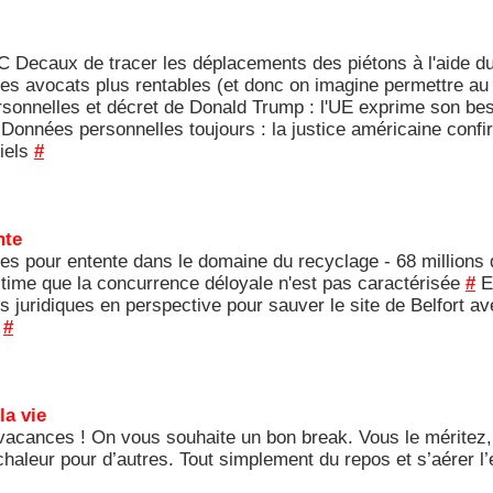
 JC Decaux de tracer les déplacements des piétons à l'aide du
 les avocats plus rentables (et donc on imagine permettre au
onnelles et décret de Donald Trump : l'UE exprime son beso
Données personnelles toujours : la justice américaine confi
tiels
#
nte
s pour entente dans le domaine du recyclage - 68 millions
stime que la concurrence déloyale n'est pas caractérisée
#
Et
es juridiques en perspective pour sauver le site de Belfort
t
#
la vie
acances ! On vous souhaite un bon break. Vous le méritez, c
chaleur pour d’autres. Tout simplement du repos et s’aérer l’