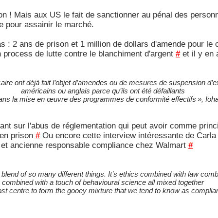
on ! Mais aux US le fait de sanctionner au pénal des person
 pour assainir le marché.
 cas : 2 ans de prison et 1 million de dollars d'amende pour le
 process de lutte contre le blanchiment d'argent
#
et il y en 
ire ont déjà fait l’objet d’amendes ou de mesures de suspension d’e
américains ou anglais parce qu’ils ont été défaillants
dans la mise en œuvre des programmes de conformité effectifs », Io
sant sur l'abus de réglementation qui peut avoir comme prin
 en prison
#
Ou encore cette interview intéressante de Carla
ce et ancienne responsable compliance chez Walmart
#
blend of so many different things. It’s ethics combined with law comb
combined with a touch of behavioural science all mixed together
ost centre to form the gooey mixture that we tend to know as complia