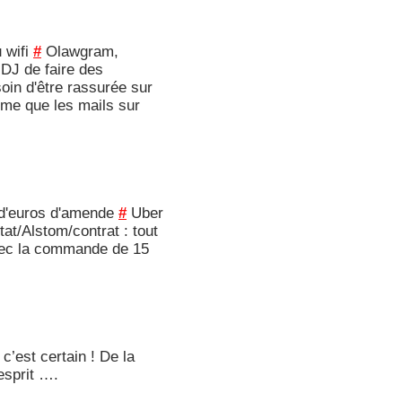
 wifi
#
Olawgram,
 DJ de faire des
in d'être rassurée sur
rme que les mails sur
 d'euros d'amende
#
Uber
at/Alstom/contrat : tout
 avec la commande de 15
’est certain ! De la
esprit ….