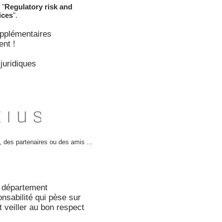
 "
Regulatory risk and
ices
".
upplémentaires
ent !
juridiques
des partenaires ou des amis ...
u département
nsabilité qui pèse sur
t veiller au bon respect