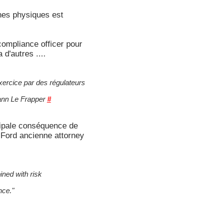
nes physiques est
 compliance officer pour
a d'autres ....
xercice par des régulateurs
hann Le Frapper
#
cipale conséquence de
 Ford ancienne attorney
ined with risk
nce."